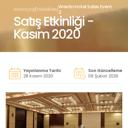
Westin Hotel Sales Event
/
/
Anasayfa
Etkinlikler
2
Satış Etkinliği -
Kasım 2020
Yayınlanma Tarihi
Son Güncelleme
28 Kasım 2020
09 Şubat 2026