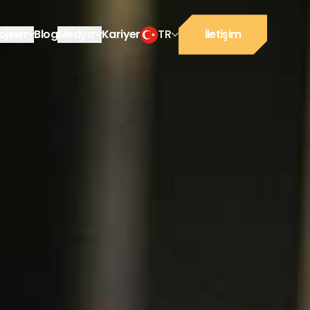
ojeler
Blog
Medya
Kariyer
TR
İletişim