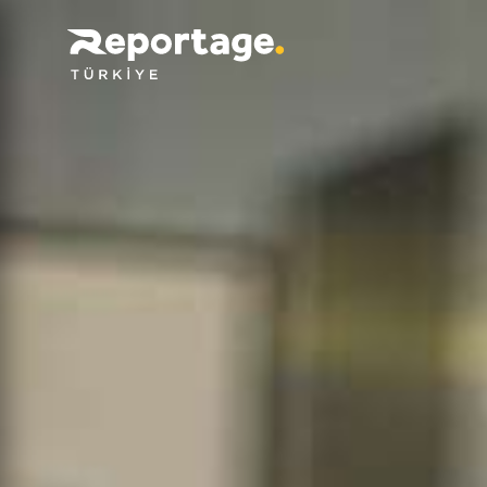
Devam Eden Projeler
Reportage Global Projeler
Afra Park
Sylvana İstanbul
Tümünü Gör