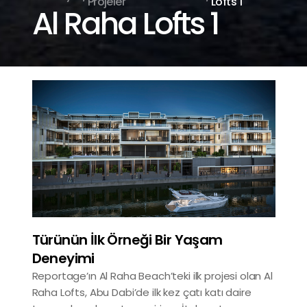
Projeler
Lofts 1
Al Raha Lofts 1
Türünün İlk Örneği Bir Yaşam
Deneyimi
Reportage’ın Al Raha Beach’teki ilk projesi olan Al
Raha Lofts, Abu Dabi’de ilk kez çatı katı daire