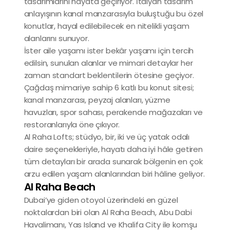
tasarımlarını hayata geçiriyor. İtalyan tasarım
anlayışının kanal manzarasıyla buluştuğu bu özel
konutlar, hayal edilebilecek en nitelikli yaşam
alanlarını sunuyor.
İster aile yaşamı ister bekâr yaşamı için tercih
edilsin, sunulan alanlar ve mimari detaylar her
zaman standart beklentilerin ötesine geçiyor.
Çağdaş mimariye sahip 6 katlı bu konut sitesi;
kanal manzarası, peyzaj alanları, yüzme
havuzları, spor sahası, perakende mağazaları ve
restoranlarıyla öne çıkıyor.
Al Raha Lofts; stüdyo, bir, iki ve üç yatak odalı
daire seçenekleriyle, hayatı daha iyi hâle getiren
tüm detayları bir arada sunarak bölgenin en çok
arzu edilen yaşam alanlarından biri hâline geliyor.
Al Raha Beach
Dubai’ye giden otoyol üzerindeki en güzel
noktalardan biri olan Al Raha Beach, Abu Dabi
Havalimanı, Yas Island ve Khalifa City ile komşu