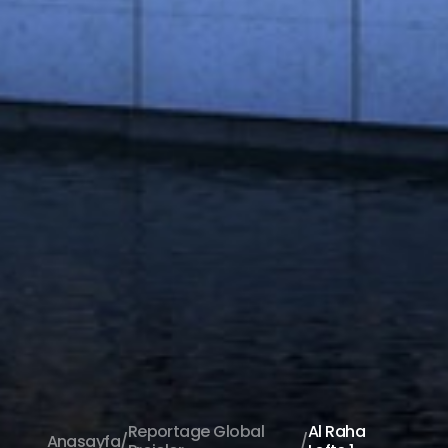
Reportage Global
Al Raha
Anasayfa
/
/