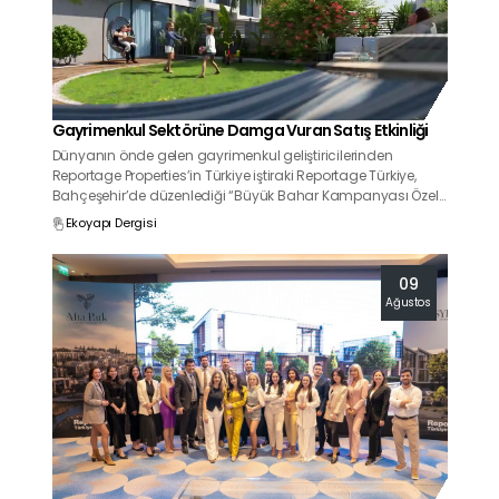
Gayrimenkul Sektörüne Damga Vuran Satış Etkinliği
Dünyanın önde gelen gayrimenkul geliştiricilerinden
Reportage Properties’in Türkiye iştiraki Reportage Türkiye,
Bahçeşehir’de düzenlediği “Büyük Bahar Kampanyası Özel
Satış Etkinliği” ile dikkat çeken bir başarıya imza attı. Etkinlik
Ekoyapı Dergisi
kapsamında 259 milyon TL'lik villa satışı gerçekleştirilirken,
yatırımcılara özel ödeme planları ve avantajlar sunuldu.
09
Ağustos