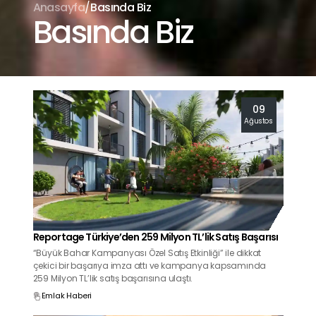
/
Anasayfa
Basında Biz
Basında Biz
09
Ağustos
Reportage Türkiye’den 259 Milyon TL’lik Satış Başarısı
“Büyük Bahar Kampanyası Özel Satış Etkinliği” ile dikkat
çekici bir başarıya imza attı ve kampanya kapsamında
259 Milyon TL’lik satış başarısına ulaştı.
Emlak Haberi