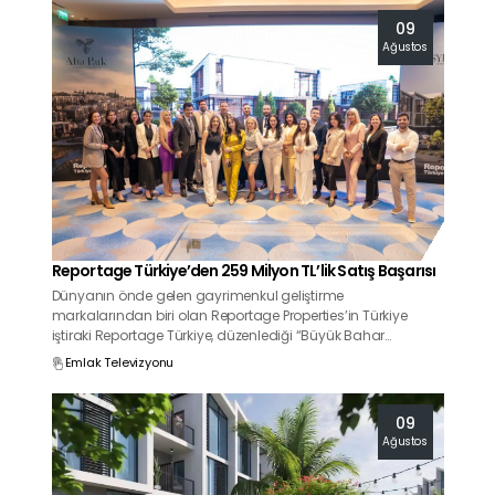
09
Ağustos
Reportage Türkiye’den 259 Milyon TL’lik Satış Başarısı
Dünyanın önde gelen gayrimenkul geliştirme
markalarından biri olan Reportage Properties’in Türkiye
iştiraki Reportage Türkiye, düzenlediği “Büyük Bahar
Kampanyası Özel Satış Etkinliği” ile dikkat çekici bir başarıya
Emlak Televizyonu
imza attı.
09
Ağustos