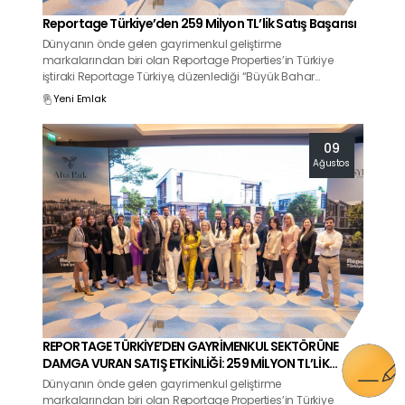
Reportage Türkiye’den 259 Milyon TL’lik Satış Başarısı
Dünyanın önde gelen gayrimenkul geliştirme
markalarından biri olan Reportage Properties’in Türkiye
iştiraki Reportage Türkiye, düzenlediği “Büyük Bahar
Kampanyası Özel Satış Etkinliği” ile dikkat çekici bir başarıya
Yeni Emlak
imza attı.
09
Ağustos
REPORTAGE TÜRKİYE’DEN GAYRİMENKUL SEKTÖRÜNE
DAMGA VURAN SATIŞ ETKİNLİĞİ: 259 MİLYON TL’LİK
SATIŞ BAŞARISI
Dünyanın önde gelen gayrimenkul geliştirme
markalarından biri olan Reportage Properties’in Türkiye