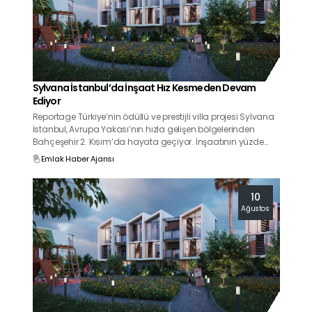
Sylvana İstanbul’da İnşaat Hız Kesmeden Devam
Ediyor
Reportage Türkiye’nin ödüllü ve prestijli villa projesi Sylvana
İstanbul, Avrupa Yakası’nın hızla gelişen bölgelerinden
Bahçeşehir 2. Kısım’da hayata geçiyor. İnşaatının yüzde
52’si tamamlanan proje, yatay mimari anlayışıyla modern
Emlak Haber Ajansı
şehir yaşamına yepyeni bir soluk getiriyor.
10
Ağustos