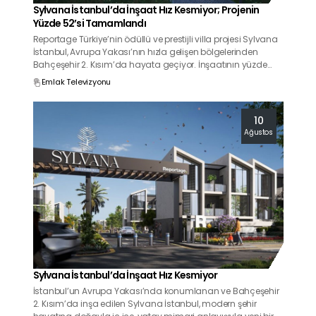
Sylvana İstanbul’da İnşaat Hız Kesmiyor; Projenin
Yüzde 52’si Tamamlandı
Reportage Türkiye’nin ödüllü ve prestijli villa projesi Sylvana
İstanbul, Avrupa Yakası’nın hızla gelişen bölgelerinden
Bahçeşehir 2. Kısım’da hayata geçiyor. İnşaatının yüzde
52’si tamamlanan proje, yatay mimari anlayışıyla modern
Emlak Televizyonu
şehir yaşamına yepyeni bir soluk getiriyor.
10
Ağustos
Sylvana İstanbul’da İnşaat Hız Kesmiyor
İstanbul’un Avrupa Yakası’nda konumlanan ve Bahçeşehir
2. Kısım’da inşa edilen Sylvana İstanbul, modern şehir