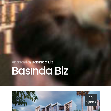
/
Anasayfa
Basında Biz
Basında Biz
10
Ağustos