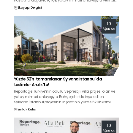
hayatına doğayla iç içe, yatay mimari anlayışıyla yeni bir
soluk getiriyor. Reportage Türkiye imzası taşıyan bu prestijli
Ekoyapı Dergisi
villa projesi, hem oturum hem de yatırım için cazip fırsatlar
sunuyor.
10
Ağustos
Yüzde 52'si tamamlanan Sylvana İstanbul'da
teslimler Aralık'ta!
Reportage Türkiye’nin ödüllü ve prestijli villa projesi olan ve
yatay mimari anlayışıyla Bahçeşehir’de inşa edilen
Sylvana İstanbul projesinin inşaatının yüzde 52’lik kısmı
tamamlandı.
Emlak Kulisi
10
Ağustos