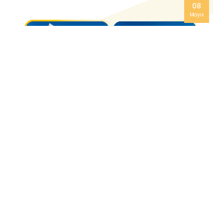
08
Mayıs
Sylvana İstanbul Projesinde Teslim Öncesi Son Aşamaya
Gelindi
İlgili Haberler
08 MAYIS 2026
Sylvana İstanbul Projesinde Teslim Öncesi Son