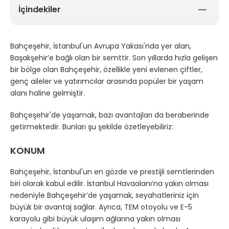
İçindekiler
KONUM
DOĞAL GÜZELLİKLER
Bahçeşehir, İstanbul'un Avrupa Yakası'nda yer alan,
Başakşehir’e bağlı olan bir semttir. Son yıllarda hızla gelişen
EĞİTİM
bir bölge olan Bahçeşehir, özellikle yeni evlenen çiftler,
ALIŞVERİŞ
genç aileler ve yatırımcılar arasında popüler bir yaşam
SAĞLIK
alanı haline gelmiştir.
YATIRIM POTANSİYELİ
Bahçeşehir'de yaşamak, bazı avantajları da beraberinde
getirmektedir. Bunları şu şekilde özetleyebiliriz:
KONUM
Bahçeşehir, İstanbul'un en gözde ve prestijli semtlerinden
biri olarak kabul edilir. İstanbul Havaalanı’na yakın olması
nedeniyle Bahçeşehir’de yaşamak, seyahatleriniz için
büyük bir avantaj sağlar. Ayrıca, TEM otoyolu ve E-5
karayolu gibi büyük ulaşım ağlarına yakın olması