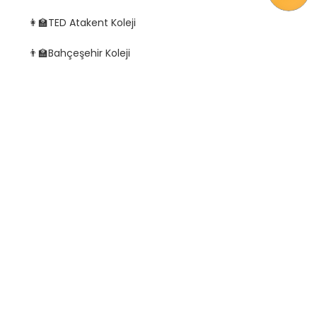
TED Atakent Koleji
👩‍🏫
Bahçeşehir Koleji
👨‍🏫
Beykent Üniversitesi Hadımköy Yerleşkesi
👨‍🎓
Fatih Üniversitesi
👨‍🎓
İstanbul Üniversitesi Büyükçekmece Yerleşkesi
👨‍🎓
Esenyurt Üniversitesi
👨‍🎓
ALIŞVERİŞ
Bahçeşehir, birçok alışveriş merkezi, mağaza, restorantlar,
bankalar caddesi ve süpermarketlere ev sahipliği yapar.