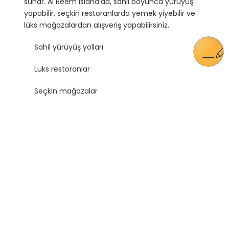
sunar. Al Reem Island'da, sahil boyunca yürüyüş
yapabilir, seçkin restoranlarda yemek yiyebilir ve
lüks mağazalardan alışveriş yapabilirsiniz.
Sahil yürüyüş yolları
Lüks restoranlar
Seçkin mağazalar
Al Reem Island'da Konforlu Yaşam Alanları
Al Reem Island'da konforlu yaşam alanları sunan
konut projeleri, sakinlerine modern ve lüks bir
yaşam sunar. Bu projeler, geniş yeşil alanlar, spor
tesisleri ve sosyal mekanlar ile donatılmıştır.
Geniş yeşil alanlar
Spor tesisleri